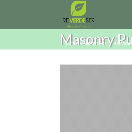
Masonry Puz
INICIO
NOSOTROS
SERVICI